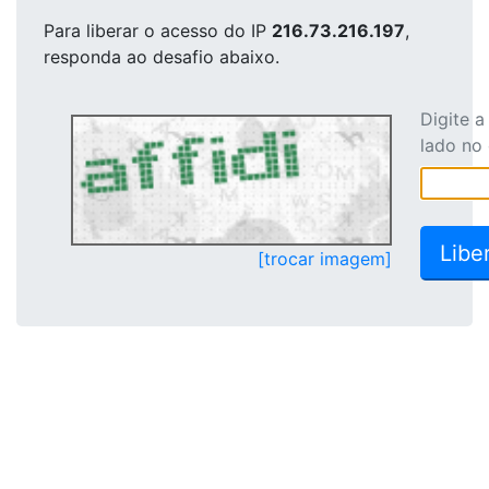
Para liberar o acesso
do IP
216.73.216.197
,
responda ao desafio abaixo.
Digite 
lado no
[trocar imagem]