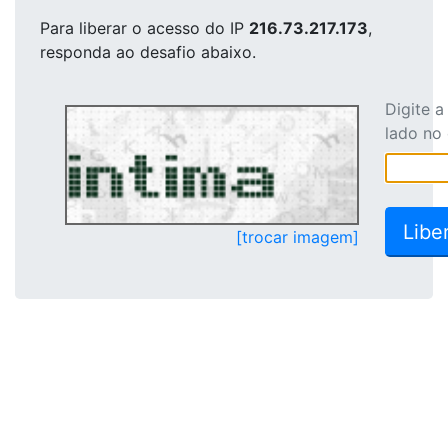
Para liberar o acesso
do IP
216.73.217.173
,
responda ao desafio abaixo.
Digite 
lado no
[trocar imagem]