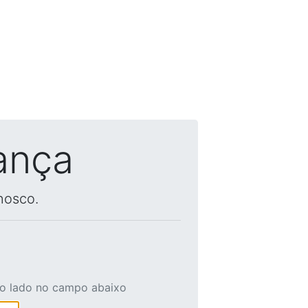
ança
nosco.
ao lado no campo abaixo