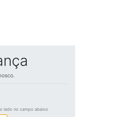
ança
nosco.
ao lado no campo abaixo