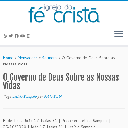
Skip
to
Home
»
Mensagens
»
Sermons
»
O Governo de Deus Sobre as
content
Nossas Vidas
O Governo de Deus Sobre as Nossas
Vidas
Tags
Letícia Sampaio
por
Fabio Barbi
Bible Text: João 17; Isaías 31 | Preacher: Letícia Sampaio |
25/10/2020 | João 17; Isaías 31 | Letícia Sampaio