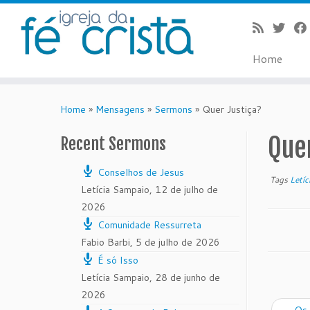
Home
Skip
to
Home
»
Mensagens
»
Sermons
»
Quer Justiça?
content
Que
Recent Sermons
Conselhos de Jesus
Tags
Letí
Letícia Sampaio
,
12 de julho de
2026
Comunidade Ressurreta
Fabio Barbi
,
5 de julho de 2026
É só Isso
Letícia Sampaio
,
28 de junho de
2026