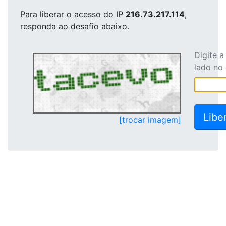
Para liberar o acesso
do IP
216.73.217.114
,
responda ao desafio abaixo.
Digite 
lado no
[trocar imagem]