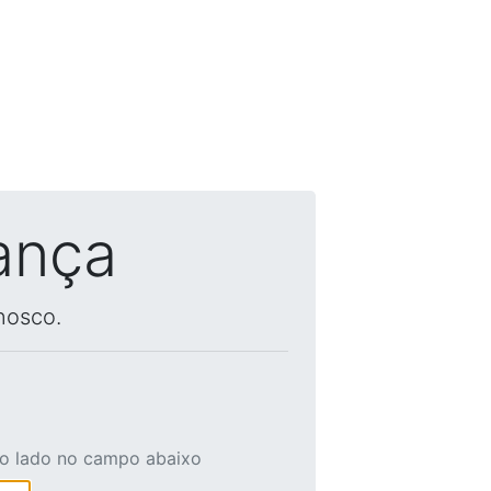
ança
nosco.
ao lado no campo abaixo