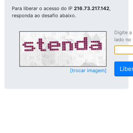
Para liberar o acesso
do IP
216.73.217.142
,
responda ao desafio abaixo.
Digite 
lado no
[trocar imagem]